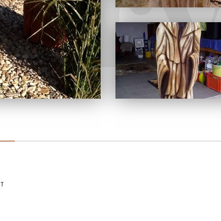
gur
KT